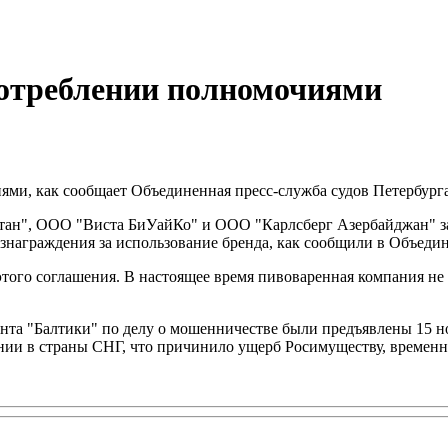
употреблении полномочиями
ми, как сообщает Объединенная пресс-служба судов Петербурга
тан", ООО "Виста БиУайКо" и ООО "Карлсберг Азербайджан" за
награждения за использование бренда, как сообщили в Объедин
этого соглашения. В настоящее время пивоваренная компания не
нта "Балтики" по делу о мошенничестве были предъявлены 15 н
ии в страны СНГ, что причинило ущерб Росимуществу, временн