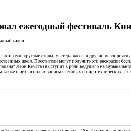
овал ежегодный фестиваль Кн
 с авторами, круглые столы, мастер-классы и другие мероприяти
ственных школ. Посетители могут получить эти раскраски беспл
о пацана" Леон Кемстач выступит в роли ведущего на музыкальн
 а также шоу с использованием световых и пиротехнических эфф
ий ресурс может содержать материалы 18+. Использование матер