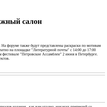
ижный салон
я. На форуме также будут представлены раскраски по мотивам
атно на площадке "Литературной почты" с 14:00 до 17:00
ом фестивале "Петровские Ассамблеи" 2 июня в Петербурге.
ектов.
иалов издания - как вам угодно, никаких претензий со